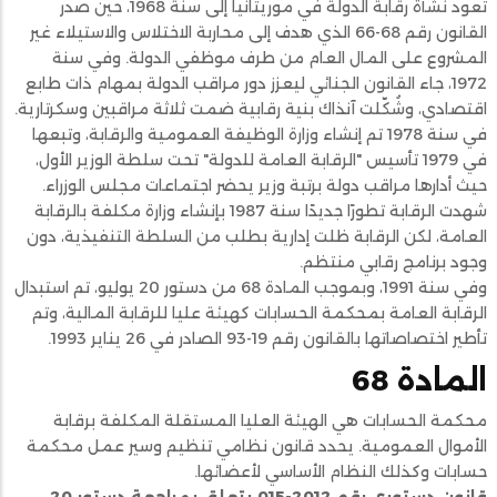
تعود نشأة رقابة الدولة في موريتانيا إلى سنة 1968، حين صدر
القانون رقم 68-66 الذي هدف إلى محاربة الاختلاس والاستيلاء غير
المشروع على المال العام من طرف موظفي الدولة. وفي سنة
1972، جاء القانون الجنائي ليعزز دور مراقب الدولة بمهام ذات طابع
اقتصادي، وشُكّلت آنذاك بنية رقابية ضمت ثلاثة مراقبين وسكرتارية.
في سنة 1978 تم إنشاء وزارة الوظيفة العمومية والرقابة، وتبعها
في 1979 تأسيس "الرقابة العامة للدولة" تحت سلطة الوزير الأول،
حيث أدارها مراقب دولة برتبة وزير يحضر اجتماعات مجلس الوزراء.
شهدت الرقابة تطورًا جديدًا سنة 1987 بإنشاء وزارة مكلفة بالرقابة
العامة، لكن الرقابة ظلت إدارية بطلب من السلطة التنفيذية، دون
وجود برنامج رقابي منتظم.
وفي سنة 1991، وبموجب المادة 68 من دستور 20 يوليو، تم استبدال
الرقابة العامة بمحكمة الحسابات كهيئة عليا للرقابة المالية، وتم
تأطير اختصاصاتها بالقانون رقم 19-93 الصادر في 26 يناير 1993.
المادة 68
محكمة الحسابات هي الهيئة العليا المستقلة المكلفة برقابة
الأموال العمومية. يحدد قانون نظامي تنظيم وسير عمل محكمة
حسابات وكذلك النظام الأساسي لأعضائها.